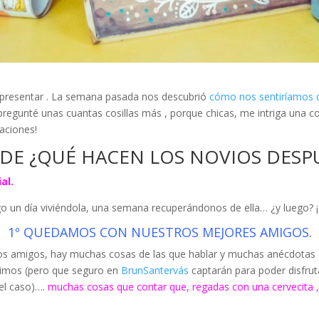
ue presentar . La semana pasada nos descubrió
cómo nos sentiríamos 
 pregunté unas cuantas cosillas más , porque chicas, me intriga una
gaciones!
 DE ¿QUÉ HACEN LOS NOVIOS DESPU
al.
 un día viviéndola, una semana recuperándonos de ella… ¿y luego?
1º QUEDAMOS CON NUESTROS MEJORES AMIGOS.
 los amigos, hay muchas cosas de las que hablar y muchas anécdotas 
vimos (pero que seguro en
BrunSantervás
captarán para poder disfrut
 el caso)….
muchas cosas que contar que, regadas con una cervecita ,