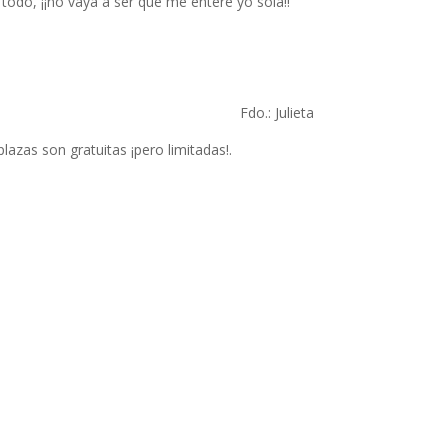
todo, ¡¡no vaya a ser que me entere yo sola!!
Fdo.: Julieta
 plazas son gratuitas ¡pero limitadas!.