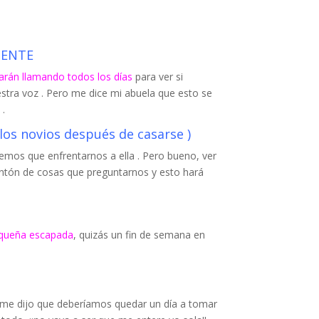
MENTE
arán llamando todos los días
para ver si
stra voz . Pero me dice mi abuela que esto se
 .
os novios después de casarse )
emos que enfrentarnos a ella . Pero bueno, ver
ntón de cosas que preguntarnos y esto hará
equeña escapada
, quizás un fin de semana en
 me dijo que deberíamos quedar un día a tomar