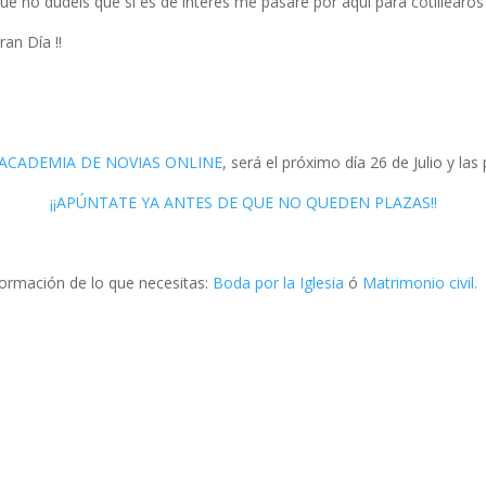
ue no dudéis que si es de interés me pasaré por aquí para cotillearos 
an Día !!
ACADEMIA DE NOVIAS ONLINE
, será el próximo día 26 de Julio y las
¡¡APÚNTATE YA ANTES DE QUE NO QUEDEN PLAZAS!!
formación de lo que necesitas:
Boda por la Iglesia
ó
Matrimonio civil.