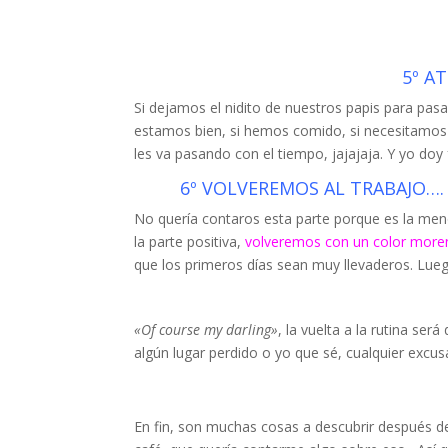
5º A
Si dejamos el nidito de nuestros papis para pasa
estamos bien, si hemos comido, si necesitamos 
les va pasando con el tiempo, jajajaja. Y yo doy
6º VOLVEREMOS AL TRABAJO…. ¡O
No quería contaros esta parte porque es la meno
la parte positiva,
volveremos con un color moreni
que los primeros días sean muy llevaderos. Luego
«Of course my darling»
, la vuelta a la rutina será
algún lugar perdido o yo que sé, cualquier excus
En fin, son muchas cosas a descubrir después d