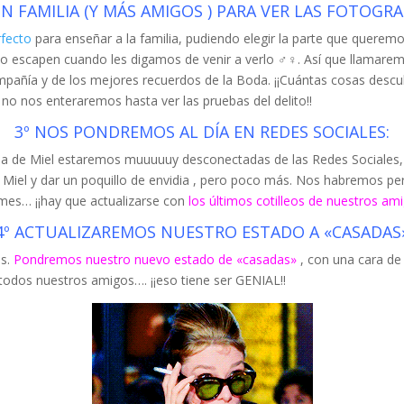
 FAMILIA (Y MÁS AMIGOS ) PARA VER LAS FOTOGRAF
rfecto
para enseñar a la familia, pudiendo elegir la parte que querem
o escapen cuando les digamos de venir a verlo ‍♂️‍♀️. Así que llamare
pañía y de los mejores recuerdos de la Boda. ¡¡Cuántas cosas descu
 no nos enteraremos hasta ver las pruebas del delito!!
3º NOS PONDREMOS AL DÍA EN REDES SOCIALES:
Luna de Miel estaremos muuuuuy desconectadas de las Redes Sociales,
de Miel y dar un poquillo de envidia , pero poco más. Nos habremos 
l mes… ¡¡hay que actualizarse con
los últimos cotilleos de nuestros am
4º ACTUALIZAREMOS NUESTRO ESTADO A «CASADAS
es.
Pondremos nuestro nuevo estado de «casadas»
, con una cara de 
odos nuestros amigos…. ¡¡eso tiene ser GENIAL!!