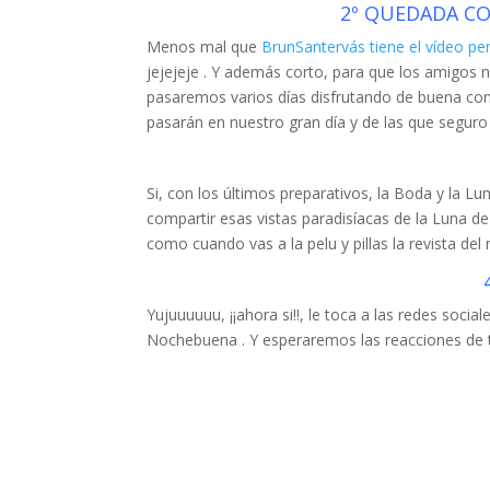
2º QUEDADA CON
Menos mal que
BrunSantervás tiene el vídeo pe
jejejeje . Y además corto, para que los amigos n
pasaremos varios días disfrutando de buena com
pasarán en nuestro gran día y de las que seguro
Si, con los últimos preparativos, la Boda y la 
compartir esas vistas paradisíacas de la Luna 
como cuando vas a la pelu y pillas la revista de
Yujuuuuuu, ¡¡ahora si!!, le toca a las redes social
Nochebuena . Y esperaremos las reacciones de t