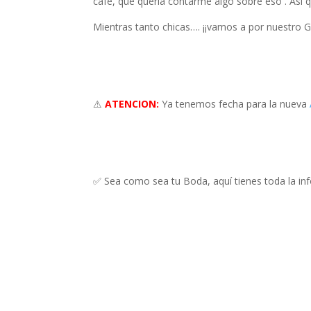
café, que quería contarme algo sobre eso . Así q
Mientras tanto chicas…. ¡¡vamos a por nuestro Gr
⚠
ATENCION:
Ya tenemos fecha para la nueva
✅ Sea como sea tu Boda, aquí tienes toda la in