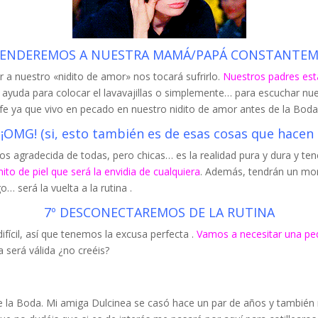
TENDEREMOS A NUESTRA MAMÁ/PAPÁ CONSTANTE
r a nuestro «nidito de amor» nos tocará sufrirlo.
Nuestros padres est
ayuda para colocar el lavavajillas o simplemente… para escuchar nue
 fe ya que vivo en pecado en nuestro nidito de amor antes de la Boda
MG! (si, esto también es de esas cosas que hacen l
s agradecida de todas, pero chicas… es la realidad pura y dura y ten
to de piel que será la envidia de cualquiera
. Además, tendrán un mo
… será la vuelta a la rutina .
7º DESCONECTAREMOS DE LA RUTINA
 difícil, así que tenemos la excusa perfecta .
Vamos a necesitar una p
a será válida ¿no creéis?
e la Boda. Mi amiga Dulcinea se casó hace un par de años y también