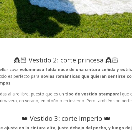
👸🏻 Vestido 2: corte princesa 👸🏻
ellos cuya
voluminosa falda nace de una cintura ceñida y estil
stido es perfecto para
novias románticas que quieran sentirse c
ampos
.
as al aire libre, puesto que es un
tipo de vestido atemporal
que 
 primavera, en verano, en otoño o en invierno. Pero también son perf
👑 Vestido 3: corte imperio 👑
se ajusta en la cintura alta, justo debajo del pecho, y luego de