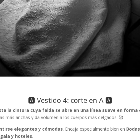
🅰️ Vestido 4: corte en A 🅰️
sta la cintura cuya falda se abre en una línea suave en forma 
eras más anchas y da volumen a los cuerpos más delgados. 🥰
ntirse elegantes y cómodas
. Encaja especialmente bien en
Bodas 
 gala y hoteles
.