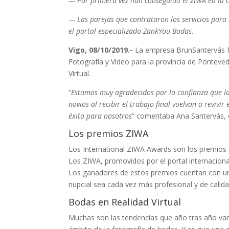
— Por primera vez han conseguido el ZIWA en la c
— Las parejas que contrataron los servicios para 
el portal especializado ZankYou Bodas.
Vigo, 08/10/2019.-
La empresa BrunSantervás Fo
Fotografía y Vídeo para la provincia de Ponteved
Virtual.
“
Estamos muy agradecidos por la confianza que la
novios al recibir el trabajo final vuelvan a reviv
éxito para nosotros
” comentaba Ana Santervás, d
Los premios ZIWA
Los International ZIWA Awards son los premios m
Los ZIWA, promovidos por el portal internaciona
Los ganadores de estos premios cuentan con un a
nupcial sea cada vez más profesional y de calida
Bodas en Realidad Virtual
Muchas son las tendencias que año tras año van 