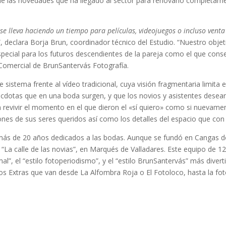
 de las novedades que ha llegado al sector para renovarlo completam
e lleva haciendo un tiempo para películas, videojuegos o incluso venta
”, declara Borja Brun, coordinador técnico del Estudio. “Nuestro objet
especial para los futuros descendientes de la pareja como el que cons
a Comercial de BrunSantervás Fotografía.
sistema frente al vídeo tradicional, cuya visión fragmentaria limita e
écdotas que en una boda surgen, y que los novios y asistentes desean 
 revivir el momento en el que dieron el «sí quiero» como si nuevament
iones de sus seres queridos así como los detalles del espacio que co
 más de 20 años dedicados a las bodas. Aunque se fundó en Cangas 
La calle de las novias”, en Marqués de Valladares. Este equipo de 12 
rmal”, el “estilo fotoperiodismo”, y el “estilo BrunSantervás” más dive
os Extras que van desde La Alfombra Roja o El Fotoloco, hasta la fo