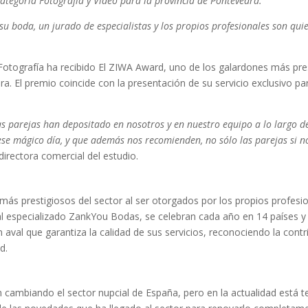
ategoría Fotografía y Vídeo para la provincia de Pontevedra.
su boda, un jurado de especialistas y los propios profesionales son qu
tografía ha recibido El ZIWA Award, uno de los galardones más prest
ra. El premio coincide con la presentación de su servicio exclusivo p
s parejas han depositado en nosotros y en nuestro equipo a lo largo de
ir ese mágico día, y que además nos recomienden, no sólo las parejas si
irectora comercial del estudio.
ás prestigiosos del sector al ser otorgados por los propios profesio
l especializado ZankYou Bodas, se celebran cada año en 14 países y pr
val que garantiza la calidad de sus servicios, reconociendo la contri
d.
cambiando el sector nupcial de España, pero en la actualidad está te