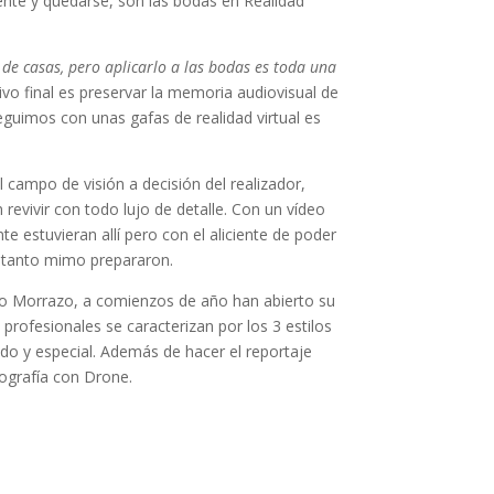
ente y quedarse, son las bodas en Realidad
 de casas, pero aplicarlo a las bodas es toda una
ivo final es preservar la memoria audiovisual de
eguimos con unas gafas de realidad virtual es
l campo de visión a decisión del realizador,
revivir con todo lujo de detalle. Con un vídeo
e estuvieran allí pero con el aliciente de poder
n tanto mimo prepararon.
do Morrazo, a comienzos de año han abierto su
profesionales se caracterizan por los 3 estilos
rtido y especial. Además de hacer el reportaje
tografía con Drone.