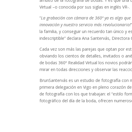
ámbito de la fotografía de bodas. Y es que una
Virtual –o conocida por sus siglas en inglés VR-.
“
La grabación con cámara de 360º ya es algo que s
innovación y nuestro servicio más revolucionario!
la familia, y conseguir un recuerdo tan único y 
indescriptible” declara Ana Santervás, Director
Cada vez son más las parejas que optan por este 
obviando los cientos de detalles, invitados o an
de bodas 360º Realidad Virtual los novios podrán
mirar en todas direcciones y observar las reacc
BrunSantervás es un estudio de fotografía con
primera delegación en Vigo en pleno corazón de “
de fotografía con los que trabajan: el “estilo fo
fotográfico del día de la boda, ofrecen numeros