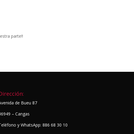
estra parte!!
Dirección:
Avenida de Bueu 87
36949 – Cangas
Teléfono y WhatsApp: 886 68 30 10