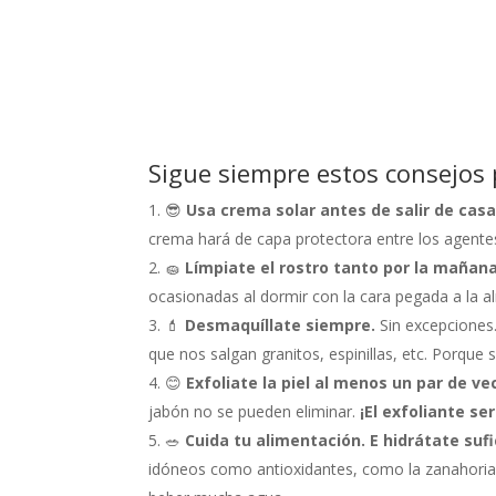
Sigue siempre estos consejos 
😎
Usa crema solar antes de salir de cas
crema hará de capa protectora entre los agentes
🧽
Límpiate el rostro tanto por la mañan
ocasionadas al dormir con la cara pegada a la al
💄
Desmaquíllate siempre.
Sin excepciones
que nos salgan granitos, espinillas, etc. Porque 
😊
Exfoliate la piel al menos un par de v
jabón no se pueden eliminar.
¡El exfoliante se
🥗
Cuida tu alimentación. E hidrátate sufi
idóneos como antioxidantes, como la zanahoria.