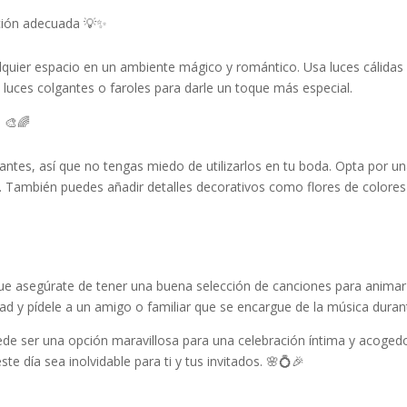
ación adecuada 💡✨
quier espacio en un ambiente mágico y romántico. Usa luces cálidas
luces colgantes o faroles para darle un toque más especial.
s 🎨🌈
rantes, así que no tengas miedo de utilizarlos en tu boda. Opta por u
o. También puedes añadir detalles decorativos como flores de color
ue asegúrate de tener una buena selección de canciones para animar a 
ad y pídele a un amigo o familiar que se encargue de la música duran
e ser una opción maravillosa para una celebración íntima y acogedor
 día sea inolvidable para ti y tus invitados. 🌸💍🎉