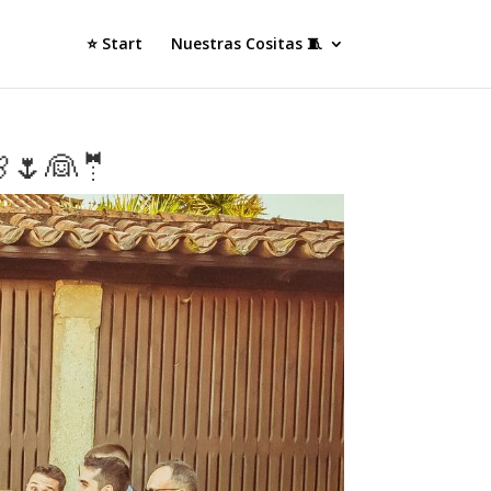
⭐ Start
Nuestras Cositas 🧵
🌸🌷👰🤵