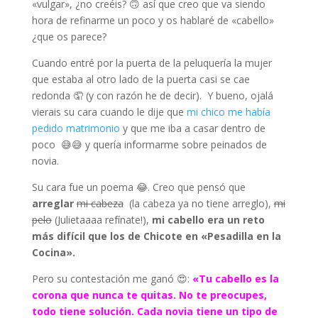
«vulgar», ¿no creéis? 🙃 así que creo que va siendo
hora de refinarme un poco y os hablaré de «cabello»
¿que os parece?
Cuando entré por la puerta de la peluquería la mujer
que estaba al otro lado de la puerta casi se cae
redonda 🤦 (y con razón he de decir). Y bueno, ojalá
vierais su cara cuando le dije que
mi chico me había
pedido matrimonio
y que me iba a casar dentro de
poco 😅😅 y quería informarme sobre peinados de
novia.
Su cara fue un poema 😂. Creo que pensó que
arreglar
mi cabeza
(la cabeza ya no tiene arreglo),
mi
pelo
(Julietaaaa refínate!),
mi cabello era un reto
más difícil que los de Chicote en «Pesadilla en la
Cocina».
Pero su contestación me ganó 😍:
«Tu cabello es la
corona que nunca te quitas. No te preocupes,
todo tiene solución. Cada novia tiene un tipo de