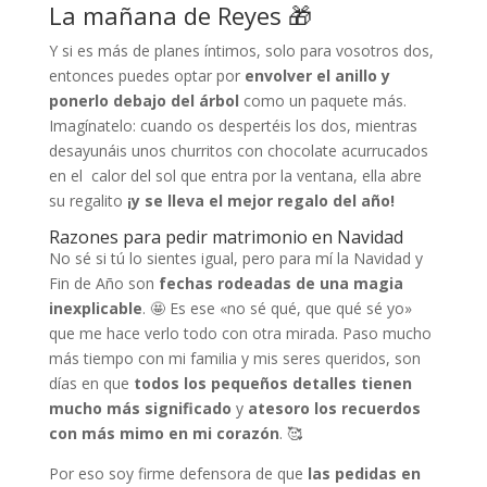
La mañana de Reyes 🎁
Y si es más de planes íntimos, solo para vosotros dos,
entonces puedes optar por
envolver el anillo y
ponerlo debajo del árbol
como un paquete más.
Imagínatelo: cuando os despertéis los dos, mientras
desayunáis unos churritos con chocolate acurrucados
en el calor del sol que entra por la ventana, ella abre
su regalito
¡y se lleva el mejor regalo del año!
Razones para pedir matrimonio en Navidad
No sé si tú lo sientes igual, pero para mí la Navidad y
Fin de Año son
fechas rodeadas de una magia
inexplicable
. 🤩 Es ese «no sé qué, que qué sé yo»
que me hace verlo todo con otra mirada. Paso mucho
más tiempo con mi familia y mis seres queridos, son
días en que
todos los pequeños detalles tienen
mucho más significado
y
atesoro los recuerdos
con más mimo en mi corazón
. 🥰
Por eso soy firme defensora de que
las pedidas en