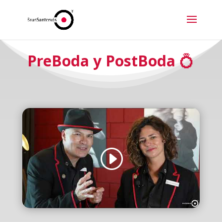
PreBoda y PostBoda
💍