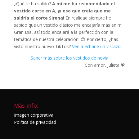
¿Qué te ha salido?
A mí me ha recomendado el
vestido corte en A, ¡y eso que creía que me
saldría el corte Sirena!
En realidad siempre he
sabido que un vestido clásico me encajaría más en mi
Gran Día, así todo encajará a la perfección con la
temática de nuestra celebración. 😊 Por cierto, ¿has
visto nuestro nuevo TikTok?
Ven a echarle un vistazo
.
Saber más sobre los vestidos de novia
Con amor, Julieta 💖
Más info:
Imagen corporativa
Política de privacidad