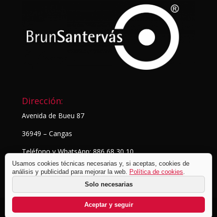
Dirección:
Avenida de Bueu 87
36949 – Cangas
Teléfono y WhatsApp: 886 68 30 10
Usamos cookies técnicas necesarias y, si aceptas, cookies de
análisis y publicidad para mejorar la web.
Política de cookies
.
Solo necesarias
Aceptar y seguir
© BrunSantervás Fotografía
2026