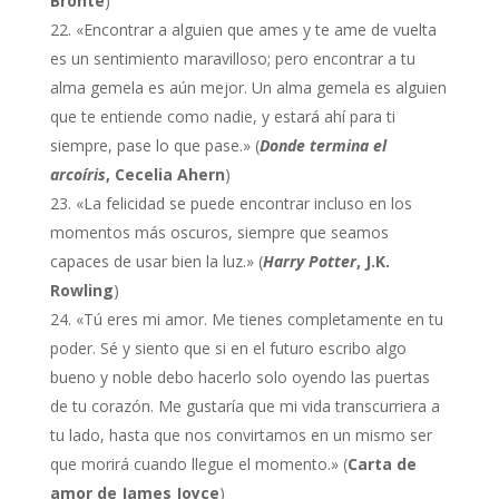
Brontë
)
«Encontrar a alguien que ames y te ame de vuelta
es un sentimiento maravilloso; pero encontrar a tu
alma gemela es aún mejor. Un alma gemela es alguien
que te entiende como nadie, y estará ahí para ti
siempre, pase lo que pase.» (
Donde termina el
arcoíris
, Cecelia Ahern
)
«La felicidad se puede encontrar incluso en los
momentos más oscuros, siempre que seamos
capaces de usar bien la luz.» (
Harry Potter
, J.K.
Rowling
)
«Tú eres mi amor. Me tienes completamente en tu
poder. Sé y siento que si en el futuro escribo algo
bueno y noble debo hacerlo solo oyendo las puertas
de tu corazón. Me gustaría que mi vida transcurriera a
tu lado, hasta que nos convirtamos en un mismo ser
que morirá cuando llegue el momento.» (
Carta de
amor de James Joyce
)